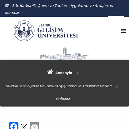
Sürdürülebilir Çevre ve Toplum Uygulama ve Araştırma
Merkezi
sctuam@gelisim.edu.tr
Anasayfa
Sürdürülebilir Çevre ve Toplum Uygulama ve Araştırma Merkezi
Haberler
Facebook
Twitter
Email