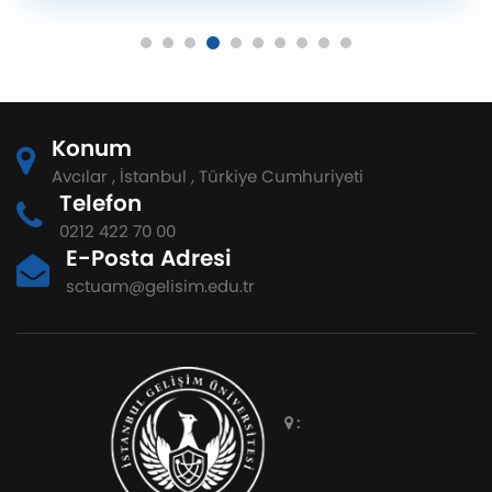
Konum
Avcılar , İstanbul , Türkiye Cumhuriyeti
Telefon
0212 422 70 00
E-Posta Adresi
sctuam@gelisim.edu.tr
: