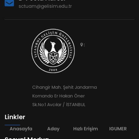
sctuam@gelisim.edu.tr
:
Cihangir Mah. Şehit Jandarma
Komando Er Hakan Öner
Sk.No:1 Avcılar / İSTANBUL
Linkler
Anasayfa
Aday
Hızlı Erişim
IGUMER